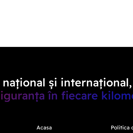
național și internațional,
iguranța în fiecare kilom
Acasa
Politica 