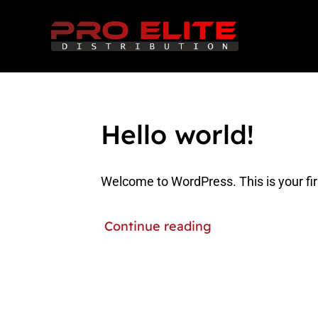
Skip
to
content
Hello world!
Published On: 15 octombrie 2025
Welcome to WordPress. This is your first 
Continue reading