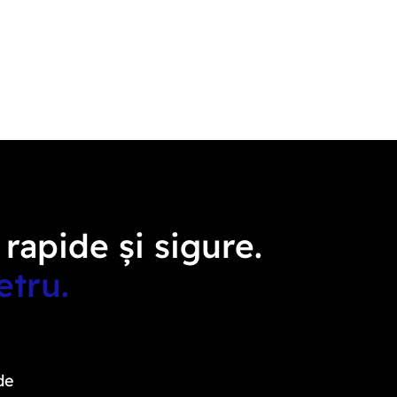
 rapide și sigure.
etru.
de